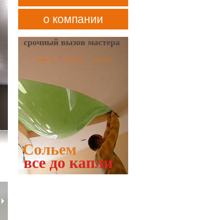
о компании
срочный вызов мастера
47-51-75
Сольем
все до капли