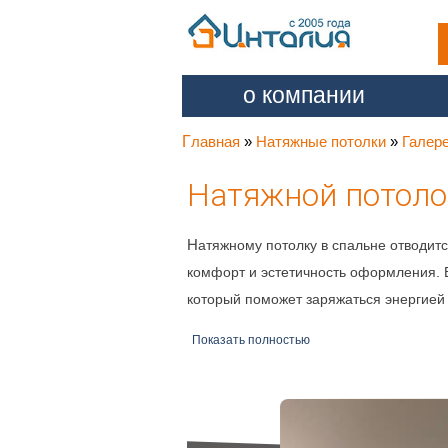
перейти
о компании
к
содержанию
Главная
»
Натяжные потолки
»
Галер
Натяжной потоло
Натяжному потолку в спальне отводится особая роль – ведь это то самое место, где больше всего важен
комфорт и эстетичность оформления. 
который поможет заряжаться энергией
Показать полностью