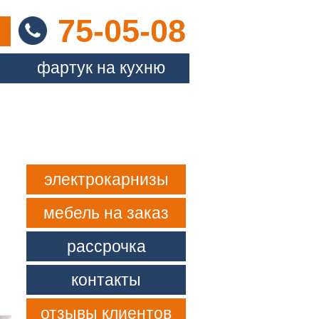
75-05-08
Скрыть меню
фартук на кухню
электрокарнизы
мебель на заказ
рассрочка
контакты
отзывы клиентов