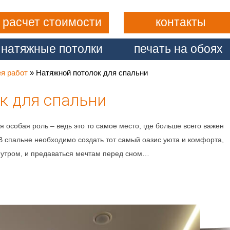
расчет стоимости
контакты
натяжные потолки
печать на обоях
ея работ
»
Натяжной потолок для спальни
к для спальни
В спальне необходимо создать тот самый оазис уюта и комфорта,
 утром, и предаваться мечтам перед сном…